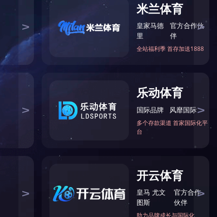
主页
>
人力资源
>
人才招聘
招聘人数
联系电话
10
0536-3216638
5
0536-3216638
5
0536-3216638