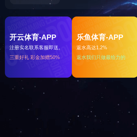
关于我们
产品中心
新闻资
公司概况
食品级包装用纸系列
米兰体育ap
公司场景
米兰体育app官网入口-
行业资讯
公司生产线
米兰（中国）
产品知识
资质荣誉
医疗用纸系列
米兰体育app官网入口
特种纸系列
生活用纸系列
文化用纸系列
Copyright ©