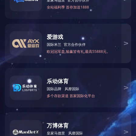
公司概况
公司场景
公司生产线
资质荣誉
米兰体育app官网入口
产品中心
食品级包装用纸系列
米兰体育app官网入口-米兰（中国）
医疗用纸系列
特种纸系列
生活用纸系列
文化用纸系列
新闻资讯
米兰体育app官网入口
行业资讯
产品知识
下属公司
万豪纸业
山东龙德
玉龙造纸
纸业化工
联系方式