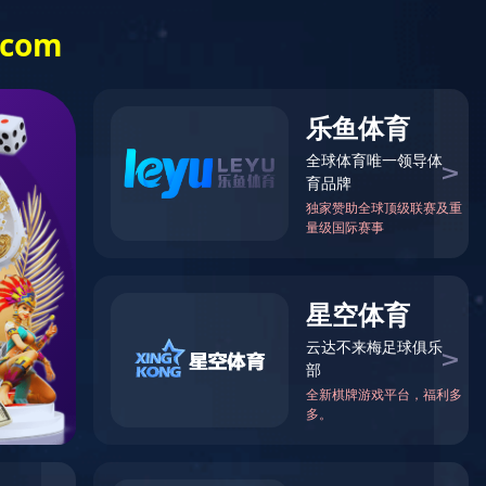
米兰体育app官网入口-米兰（中国）