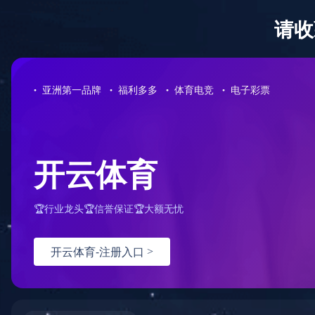
米兰体育app官网入口
米兰体育app官网入口
关于我们
产品中