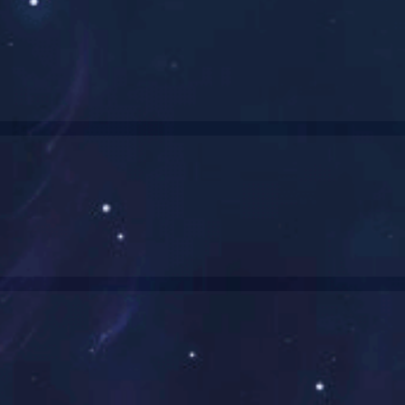
医疗用纸系列
特种纸系列
生活用纸系列
文化用纸系列
燃油滤纸系列
特点：具有高过滤效率、高油水分离效率、
用途：同时可生产单层、多层复合滤材。