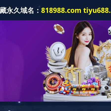
心
新闻资讯
下属公司
资质荣誉
人力资源