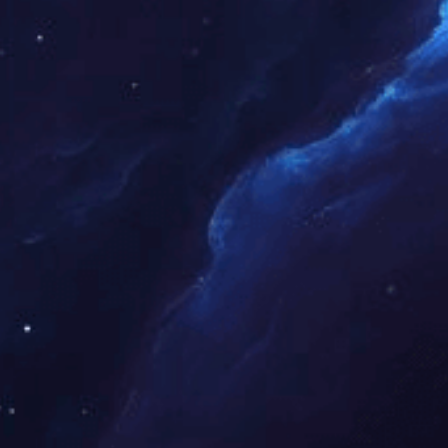
精度燃油滤纸，经检测， 5微米粒径的过滤效率达95%以上
您有任何问题，请留言给我们！
写您的联系方式，将有助于我们及时与您取得联系，尽快解决您提出的问