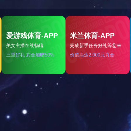
立即询价
米兰体育app
0536-3116638
wanhao@yanww.co
产品详情
等特点，同时可生产单层、多层复合滤材。针对生物柴油，采用