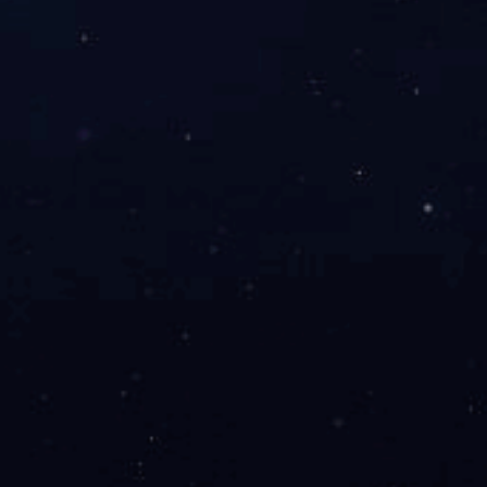
访问手机站
关注我们