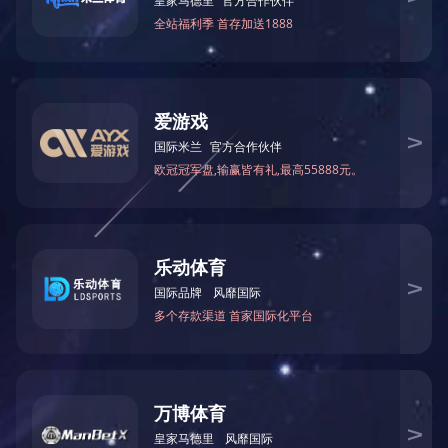
产品详情
空调滤纸采用多种材料复合而成，具有去除甲醛、 花
粉、PM2 5等有害物质、细菌和异味等功效，用于汽车空调
和家用空调，具有国际先进水平。新研发的除尘器滤纸
袋，具有低阻力、高效率的特点，已经出口到美国、加拿
大等国家。
标签：
全部
上一篇：燃油滤纸系列
下一篇：没有了
您有任何问题，请留言给我们！