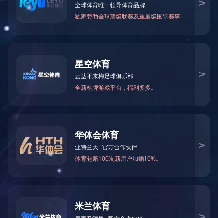
空调滤纸系列
特点：新研发的除尘器滤纸袋，具有低阻力、高效率的特点。
用途：用于汽车空调和家用空调。
立即询价
米兰体育app官网入口-米兰（中
0536-3116638
wanhao@yanww.com