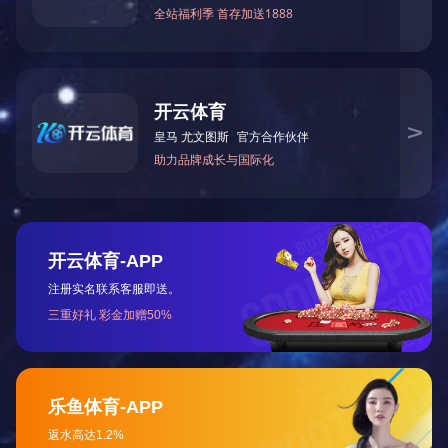
请填写您的联系方式，将有助于我们及时与您取得联系，尽快
解决您提出的问题。