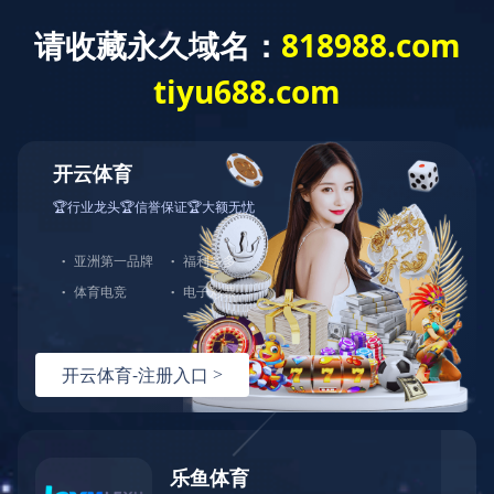
米兰体育app官网入口
食品级包装用纸系
米兰体育app官网
医疗用纸系列
特种纸系列
列
入口-米兰（中
生活用纸系列
文化用纸系列
国）