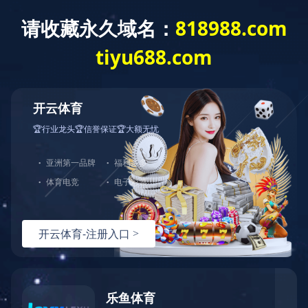
米兰体育app官网入口
站内搜索
热烈祝贺集团董事长
尹培农
荣获“人才潍坊伯乐”奖
9月27日，是潍坊市确定的“潍坊人才日”，当天上
午，2024潍坊人才创新发展大会暨重点产业链产才
对接交流会在富华国际会议中心举行。集团董事长
2024-09-27
尹培农荣获“人才潍坊伯乐”奖。“人才潍坊伯乐