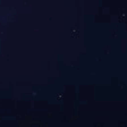
米兰体育app官网入口
行业资讯
产品知识
下属公司
万豪纸业
山东龙德
玉龙造纸
纸业化工
联系方式
服务热线：
0536-3116638
邮 箱：wanhao@yanww.com
地 址：山东省临朐县华特路5311号