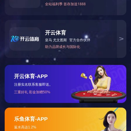
龙德公司再添一台精密检测设备
2024-04-16
万豪集团尊师重教工作荣获各级党委政府表彰
2023-09-10
山东万豪纸业集团党委召开“庆七一”党员座谈会
2021-07-01
加速赶超再发力 加压奋进正当时
2023-09-06
新春送温暖 浓浓关爱情――县总工会领导春节前夕到集团走访慰问
2023-01-19
一封感谢信 满满信任情
2023-09-12
学法用法，夯实安全基础 尊法守法，确保安全稳定
2021-07-02
龙德科技参展第27届莫斯科国际汽配展
2023-08-29
市工信局领导莅临集团龙德科技公司调研指导工作
2023-08-11
县市场监管局王保利来集团检查调研工作
2021-07-08
市总工会领导来集团调研产业工人队伍建设改革工作
2023-08-10