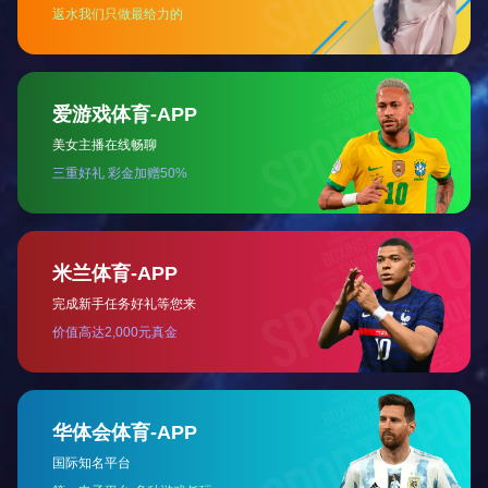
您有任何问题，请留言给我们！
请填写您的联系方式，将有助于我们及时与您取得联系，尽快
解决您提出的问题。