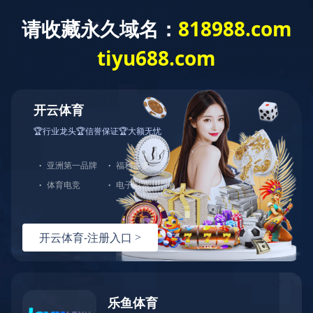
米兰体育app官网入口
米兰体育app官网
行业资讯
产品知识
入口
市科技局领导莅临龙德科技调研科技创新体系建设
发布时间：2024-08-19
点击量：
261
近日，潍坊市科技局副局长侯建一行，莅临集团龙德公