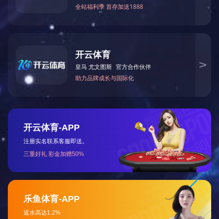
上一篇：圣经纸
下一篇：没有了
您有任何问题，请留言给我们！
请填写您的联系方式，将有助于我们及时与您取得联系，尽快
解决您提出的问题。