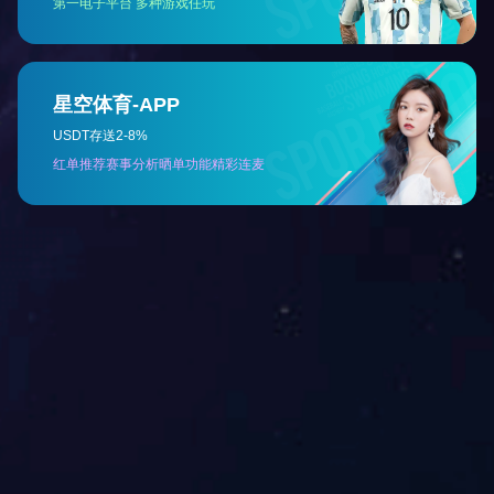
医疗用纸系列
特种纸系列
生活用纸系列
文化用纸系列
新闻资讯
米兰体育app官网入口
行业资讯
产品知识
下属公司
万豪纸业
山东龙德
玉龙造纸
纸业化工
联系方式
服务热线：
0536-3116638
邮 箱：wanhao@yanww.com
地 址：山东省临朐县华特路5311号