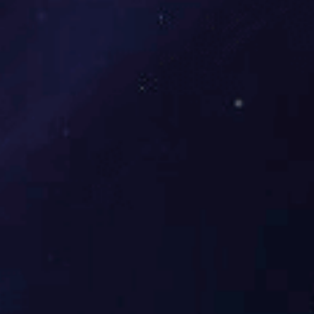
关于我们
公司概况
公司场景
公司生产线
资质荣誉
米兰体育app官网入口