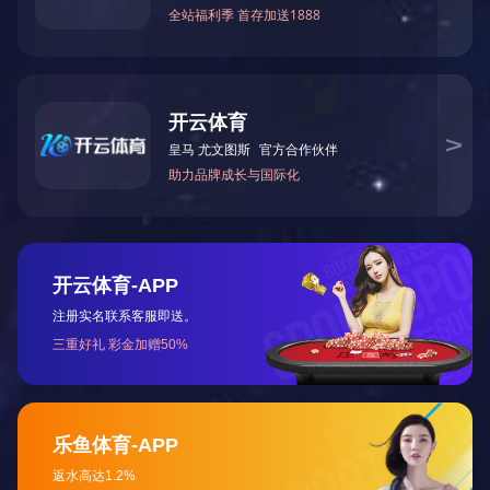
你觉得这篇文章怎么样？
0
0
标签：
全部