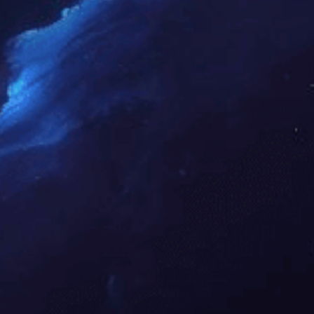
返回
集团董事长向广大员工致以节日的祝贺和诚挚的慰问
2023-05-01
术专委会批准为会员单位
2017-10-16
流指导
2018-01-17
2018-02-12