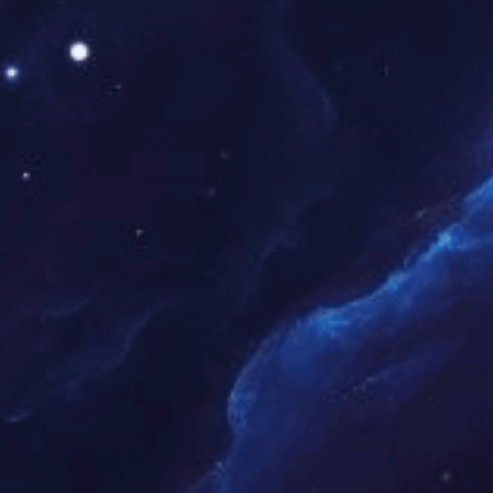
0
0
2022-07-05
在“五一”国际劳动节到来之际 
2017-10-11
龙德公司被中技协过滤分离技
2018-10-23
东北林业大学教授来我集团交
2024-07-18
县领导来集团走访慰问