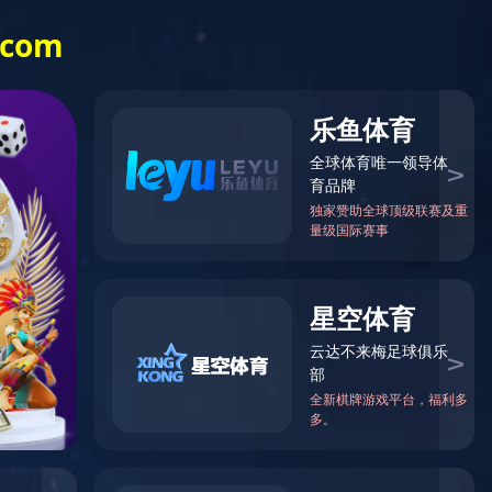
米兰体育app官网入口-米兰（中国）