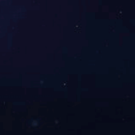
讯
下属公司
联系方式
p官网入口
万豪纸业
服务热线：
0536-3116638
山东龙德