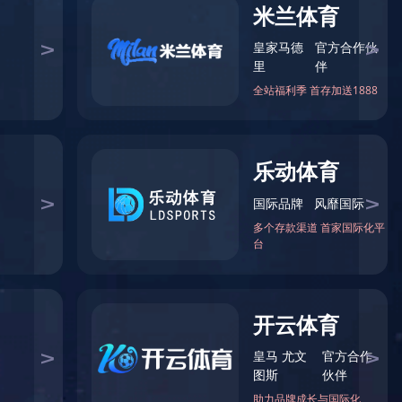
主页
>
关于我们
>
资质荣誉
限公司）