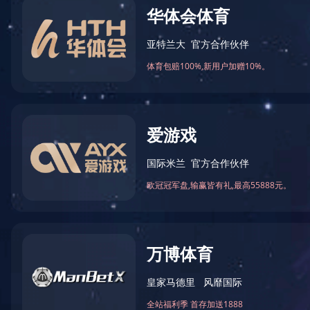
公司概况
公司场景
公司生产线
资质荣誉
下属公司
山东省