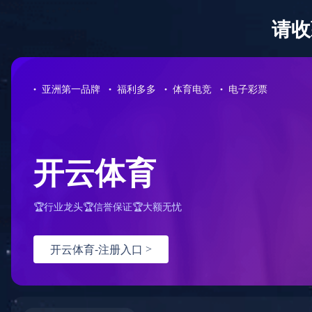
米兰体育app官网入口
米兰体育app官网入口
关于我们
产品中